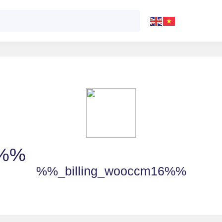
3%%
%%_billing_wooccm16%%