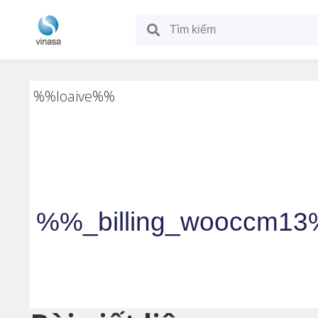
%%loaive%%
%%_billing_wooccm1